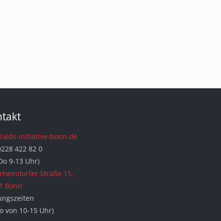
takt
@aids-initiative-bonn.de
0228 422 82 0
Do 9-13 Uhr)
rheindorfer Straße 15,
1 Bonn
ungszeiten
Do von 10-15 Uhr)