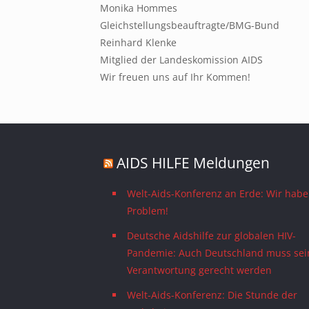
Monika Hommes
Gleichstellungsbeauftragte/BMG-Bund
Reinhard Klenke
Mitglied der Landeskomission AIDS
Wir freuen uns auf Ihr Kommen!
AIDS HILFE Meldungen
Welt-Aids-Konferenz an Erde: Wir habe
Problem!
Deutsche Aidshilfe zur globalen HIV-
Pandemie: Auch Deutschland muss sei
Verantwortung gerecht werden
Welt-Aids-Konferenz: Die Stunde der