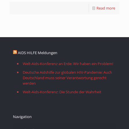
Read more
AIDS HILFE Meldungen
Welt-Aids-Konferenz an Erde: Wir haben ein Problem!
Deutsche Aidshilfe zur globalen HIV-Pandemie: Auch
Deutschland muss seiner Verantwortung gerecht
werden
Welt-Aids-Konferenz: Die Stunde der Wahrheit
Navigation