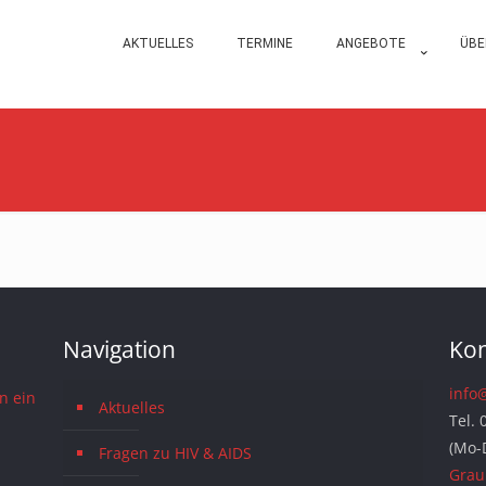
AKTUELLES
TERMINE
ANGEBOTE
ÜBE
Navigation
Kon
info
n ein
Aktuelles
Tel. 
(Mo-
Fragen zu HIV & AIDS
Grau