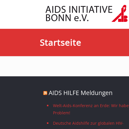
Startseite
AIDS HILFE Meldungen
Welt-Aids-Konferenz an Erde: Wir habe
Problem!
Deutsche Aidshilfe zur globalen HIV-