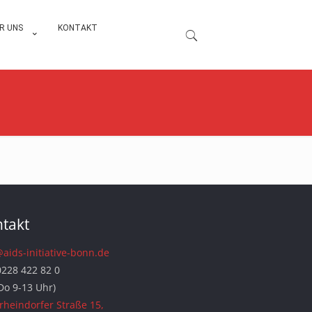
R UNS
KONTAKT
takt
@aids-initiative-bonn.de
0228 422 82 0
Do 9-13 Uhr)
rheindorfer Straße 15,