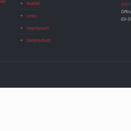
ner
Notfall
5311
Öffn
Links
(Di-
Impressum
Datenschutz